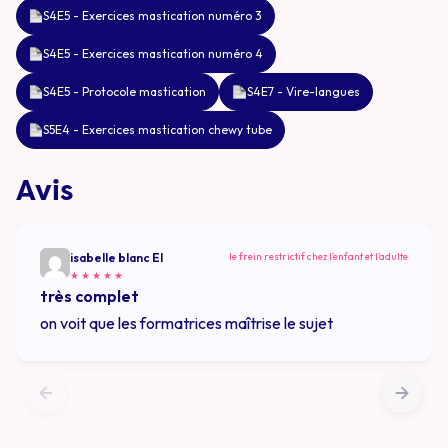
S4E5 - Exercices mastication numéro 3
S4E5 - Exercices mastication numéro 4
S4E5 - Protocole mastication
S4E7 - Vire-langues
S5E4 - Exercices mastication chewy tube
Avis
isabelle blanc EI
le frein restrictif chez l’enfant et l’adulte
★
★
★
★
★
très complet
on voit que les formatrices maîtrise le sujet