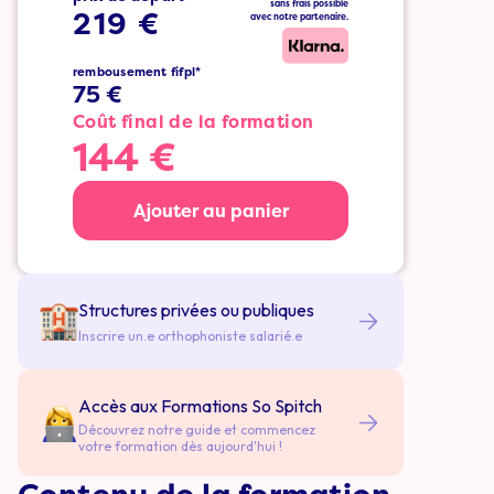
sans frais possible
219 €
avec notre partenaire.
rembousement fifpl*
75 €
Coût final de la formation
144 €
Ajouter au panier
Structures privées ou publiques
Inscrire un.e orthophoniste salarié.e
Accès aux Formations So Spitch
Découvrez notre guide et commencez
votre formation dès aujourd'hui !