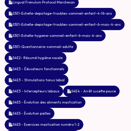
Lingual Frenulum Protocol Marchesan
4.9 : Post-op
S3E1-Echelle-depistage-troubles-sommeil-enfant-4-16-ans
QUIZZ SAISON 4
S3E1-Echelle-depistage-troubles-sommeil-enfant-6-mois-4-ans
S3E1-Echelle-hygiene-sommeil-enfant-6-mois-4-ans
S3E1-Questionnaire-sommeil-adulte
S4E2- Résumé hygiène nasale
S4E3 - Éducateurs fonctionnels
S4E3 - Stimulations tonus labial
S4E3 - Intercepteurs labiaux
S4E4 - Arrêt sucette pouce
S4E5 - Évolution des aliments mastication
S4E5 - Évolution pailles
S4E5 - Exercices mastication numéro 1-2