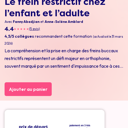
Le frein restrictif chez
l’enfant et l’adulte
Avec
Fanny Abadjian
et
Anne-Solène Amblard
4.4
(5 avis)
★
★
★
★
★
4,5/5 collègues
recommandent cette formation
(actualisé le 31 mars
2026)
La compréhension et la prise en charge des freins buccaux
restrictifs représentent un défi majeur en orthophonie,
souvent marqué par un sentiment d'impuissance face à ces
troubles complexes.
Ajouter au panier
prix de départ
paiement en 3 fois