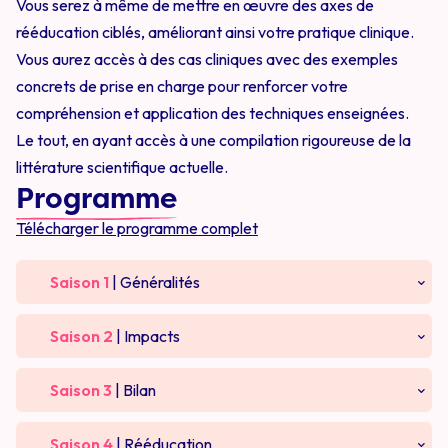
Vous serez à même de mettre en œuvre des axes de
rééducation ciblés, améliorant ainsi votre pratique clinique.
Vous aurez accès à des cas cliniques avec des exemples
concrets de prise en charge pour renforcer votre
compréhension et application des techniques enseignées.
Le tout, en ayant accès à une compilation rigoureuse de la
littérature scientifique actuelle.
Programme
Télécharger le programme complet
Saison 1
| Généralités
Questionnaire de début de formation
Saison 2
| Impacts
1.1 : Histoire des freins
2.1 : Articulation / parole
Saison 3
| Bilan
1.2 : Définitions, histologie et prévalence
2.2 : Ventilation
3.1 : Anamnèse
Saison 4
| Rééducation