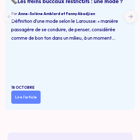
Les freins buccaux restrictifs : une mode ?
Par
Anne-Solène Amblard et Fanny Abadjian
Définition d’une mode selon le Larousse: « manière
passagère de se conduire, de penser, considérée
comme de bon ton dans un milieu, à un moment
donné». Partant de ce constat, le fait de parler de «
mode » n’est pas inexact d’un point de vue littéral
quand autant de personnes accordent autant
d’importance à un …
Continued
18 OCTOBRE
Lire l'article