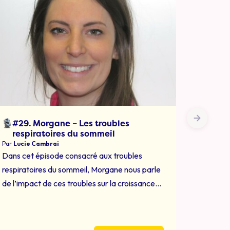
Ferm
#29. Morgane – Les troubles
respiratoires du sommeil
Par
So Sp
Par
Lucie Cambrai
Pourquoi
Dans cet épisode consacré aux troubles
mieux !
respiratoires du sommeil, Morgane nous parle
type de 
de l’impact de ces troubles sur la croissance
adolesc
oro-faciale, sur les apprentissages, mais aussi
à respir
sur la qualité de vie globale du patient. Il sera
ouverte
également question des apnées obstructives