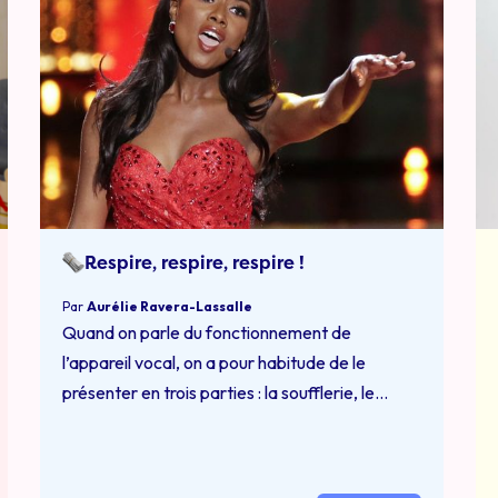
Respire, respire, respire !
Par
Aurélie Ravera-Lassalle
Quand on parle du fonctionnement de
l’appareil vocal, on a pour habitude de le
présenter en trois parties : la soufflerie, le
vibrateur et les résonateurs. Chaque partie est
donc abordée de façon pédagogique
individuellement l’une après l’autre dans cet