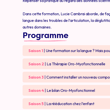
Repenser sa pratique au regard des données scienti
Dans cette formation, Lucie Cambrai aborde, de façon
langue dans les troubles de l’articulation, la déglut
autres domaines.
Programme
Saison 1
| Une formation sur la langue ? Mais pou
Questionnaire de début de formation
Saison 2
| La Thérapie Oro-Myofonctionnelle
E 1 : Pourquoi une formation sur la langue?
E 1 : Les troubles oro-myofonctionnels
Saison 3
| Comment installer un nouveau compo
E 2 : Dépoussiérons nos pratiques
E 2 : Une animation pour mieux comprendre
E 1 : 3 étapes pour un nouveau comporteme
Saison 4
| Le bilan Oro-Myofonctionnel
E 3 : Un autre regard
E 3 : Les effets de la ventilation buccale
E 2 : Les limites du volontaire
E 1 : Le bilan de la ventilation
Saison 5
| La rééducation chez l’enfant