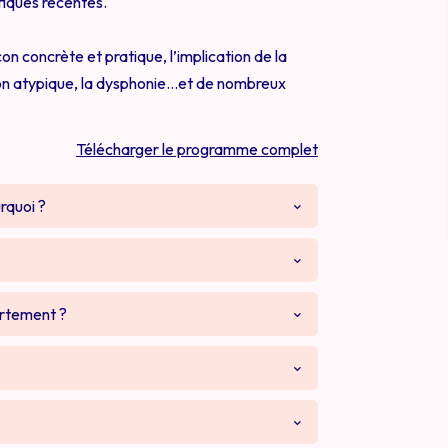
fiques récentes.
 concrète et pratique, l’implication de la
ition atypique, la dysphonie…et de nombreux
Télécharger le programme complet
rquoi ?
rtement ?
nt