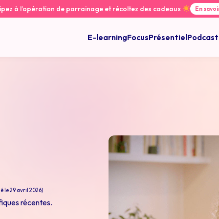
ipez à l’opération de parrainage et récoltez des cadeaux
En savoi
E-learning
Focus
Présentiel
Podcast
é le 29 avril 2026)
fiques récentes.