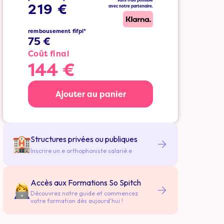
sans frais possible
219 €
avec notre partenaire.
rembousement fifpl*
75 €
Coût final
144 €
Ajouter au panier
Structures privées ou publiques
Inscrire un.e orthophoniste salarié.e
Accès aux Formations So Spitch
Découvrez notre guide et commencez
votre formation dès aujourd'hui !