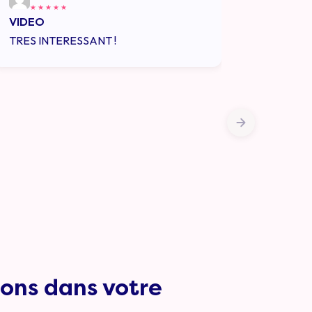
★
★
★
★
★
★
★
★
★
★
VIDEO
Très motiva
TRES INTERESSANT !
Merci pour ce
construite a
qui permet de
respect de l
ons dans votre