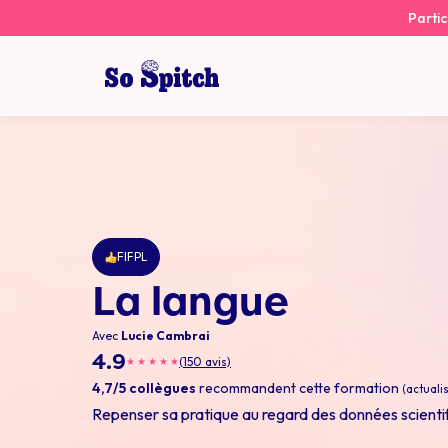
Aller au contenu
Partic
So spitch
FIFPL
La langue
Avec
Lucie Cambrai
4.9
(150 avis)
★
★
★
★
★
4,7/5 collègues
recommandent cette formation
(actualis
Repenser sa pratique au regard des données scienti