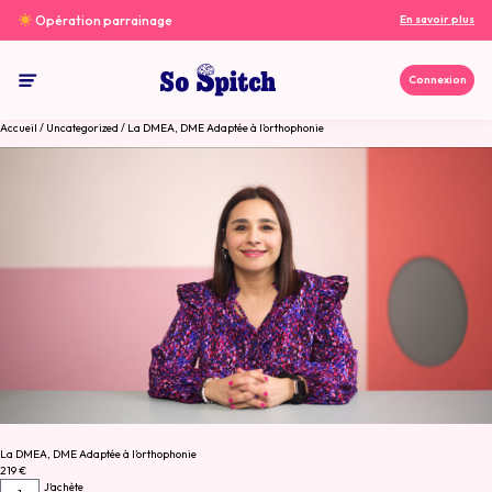
Aller au contenu
Opération parrainage
En savoir plus
Connexion
So spitch
Accueil
/
Uncategorized
/ La DMEA, DME Adaptée à l’orthophonie
La DMEA, DME Adaptée à l’orthophonie
219
€
quantité
J'achète