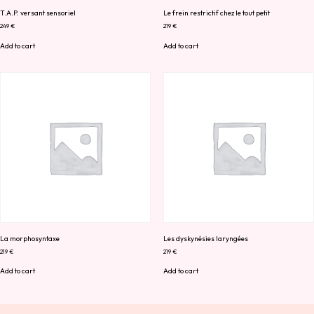
T.A.P. versant sensoriel
Le frein restrictif chez le tout petit
249
€
219
€
Add to cart
Add to cart
La morphosyntaxe
Les dyskynésies laryngées
219
€
219
€
Add to cart
Add to cart