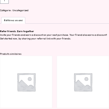
de
La
DMEA,
Catégorie :
Uncategorized
DME
Adaptée
Référez un ami
à
l’orthophonie
Refer friends. Earn together
Invite your friends and earn a discount on your next purchase. Your friend also earns a discount!
Get started now, by sharing your referral link with your friends.
Produits similaires