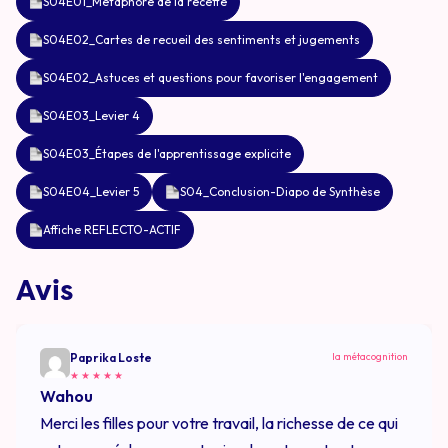
S04E01_Métaphore de la recette
S04E02_Cartes de recueil des sentiments et jugements
S04E02_Astuces et questions pour favoriser l'engagement
S04E03_Levier 4
S04E03_Étapes de l'apprentissage explicite
S04E04_Levier 5
S04_Conclusion-Diapo de Synthèse
Affiche REFLECTO-ACTIF
Avis
Paprika Loste
la métacognition
★
★
★
★
★
Wahou
Merci les filles pour votre travail, la richesse de ce qui