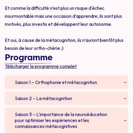
Et comme la difficulté n’est plus un risque d'échec
insurmontable mais une occasion d’apprendre, ils sont plus
motivés, plus investis et développent leur autonomie.
Et oui, à cause de la métacognition, ils n’auront bientôt plus
besoin de leur ortho-chérie ;)
Programme
Télécharger le programme complet
Saison 1 – Orthophonie et métacognition
Questionnaire de début de formation
Saison 2 – La métacognition
Épisode 1 : Métacognition et cognition : une
Intro
Saison 3 – L’importance de la neuroéducation
synergie constante
pour optimiser les expériences et les
connaissances métacognitives
Épisode 1 : Cadre d’exercice des orthophonistes
Épisode 2 : Les expériences métacognitives