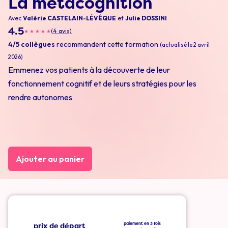
La métacognition
Avec
Valérie CASTELAIN-LÉVÊQUE
et
Julie DOSSINI
4.5
(4 avis)
★
★
★
★
★
4/5 collègues
recommandent cette formation
(actualisé le 2 avril
2026)
Emmenez vos patients à la découverte de leur
fonctionnement cognitif et de leurs stratégies pour les
rendre autonomes
Ajouter au panier
prix de départ
paiement en 3 fois