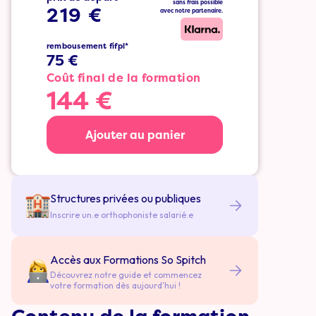
sans frais possible
219 €
avec notre partenaire.
rembousement fifpl*
75 €
Coût final de la formation
144 €
Ajouter au panier
Structures privées ou publiques
Inscrire un.e orthophoniste salarié.e
Accès aux Formations So Spitch
Découvrez notre guide et commencez
votre formation dès aujourd'hui !