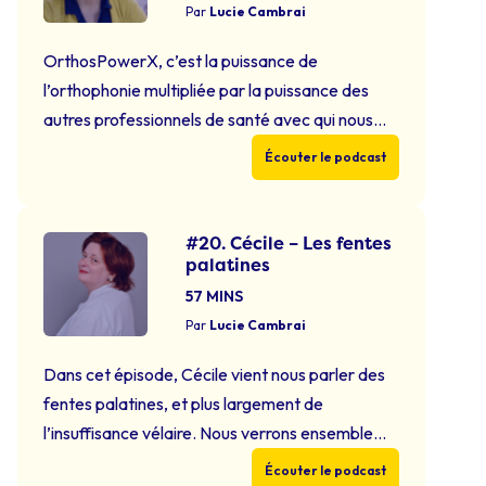
Par
Lucie Cambrai
OrthosPowerX, c’est la puissance de
l’orthophonie multipliée par la puissance des
autres professionnels de santé avec qui nous
collaborons quotidiennement. Dans ce premier
Écouter le podcast
épisode, je reçois Elisabeth Peri-Fontaa,
Phoniatre à Strasbourg. Nous discuterons
ensemble de sa relation quotidienne avec les
#20. Cécile – Les fentes
palatines
orthophonistes, qu’elle considère comme ses
alter-ego. Nous parlerons aussi port du masque
57 MINS
et avancées scientifiques. …
Continued
Par
Lucie Cambrai
Dans cet épisode, Cécile vient nous parler des
fentes palatines, et plus largement de
l’insuffisance vélaire. Nous verrons ensemble
que la fente palatine, première des maladies
Écouter le podcast