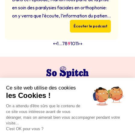
en soin des paralysies faciales en orthophonie:
on y verra que l’écoute, l’information du patient
et son accompagnement dans des exercices
Écouter le podcast
pluriquotidiens s’avèrent primordiaux.
Références bibliographiques évoquées dans cet
↤
1
…
7
8
9
10
11
↦
épisode: -“les paralysies faciales” Rééducation
orthophonique, juin 2020, n°282 – chaîne
Youtube. Pitié Salpêtrière. Lien du premier …
Continued
Mentions légales
Politique de confidentialité
Contact
Formations
Podcast
Blog