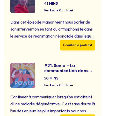
néonatale
41 MINS
Par
Lucie Cambrai
Dans cet épisode Manon vient nous parler de
son intervention en tant qu’orthophoniste dans
le service de réanimation néonatale dans lequel
elle exerce. Les maîtres-mots de cette
Écouter le podcast
interview seront sans aucun doute l’écoute du
bébé, si jeune soit-il, et la nécessaire
adaptation de l’équipe pluridisciplinaire à ses
#21. Sonia – La
communication dans
besoins, en tant que prématuré. Références
les maladies
bibliographiques citées …
Continued
50 MINS
neurodégénératives.
Par
Lucie Cambrai
Continuer à communiquer lorsqu’on est atteint
d’une maladie dégénérative. C’est sans doute là
l’un des enjeux les plus importants pour nos