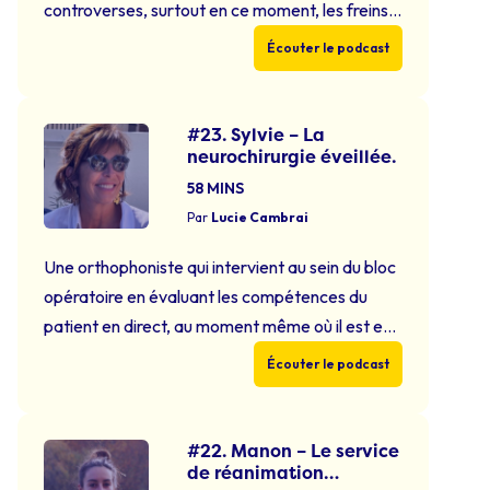
controverses, surtout en ce moment, les freins
resrictifs. Pourquoi déchaînent-ils autant de
Écouter le podcast
passions ? Quel est leur impact au niveau
oromyofonctionnel ? Quel est notre rôle, en tant
qu’ortho, dans cette prise en soin
#23. Sylvie – La
neurochirurgie éveillée.
pluridisciplinaire ? Voilà toutes les questions
auxquelles …
Continued
58 MINS
Par
Lucie Cambrai
Une orthophoniste qui intervient au sein du bloc
opératoire en évaluant les compétences du
patient en direct, au moment même où il est en
train de se faire opérer du cerveau, c’est le
Écouter le podcast
quotidien de Sylvie, qui vient nous parler dans
cet épisode de neurochirurgie éveillée. Nous
verrons que ses prises en soins suivent un …
#22. Manon – Le service
de réanimation
Continued