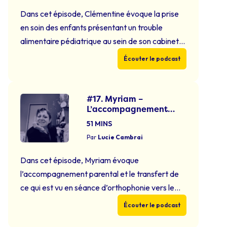
Dans cet épisode, Clémentine évoque la prise
en soin des enfants présentant un trouble
alimentaire pédiatrique au sein de son cabinet
libéral. Nous parlerons de l’inquiétude parentale,
Écouter le podcast
souvent mêlée de culpabilité, les parents se
sentant très affectés dans leur parentalité.
Durant cet échange, seront évoquées les
#17. Myriam –
L’accompagnement
flaveurs, la posture lors du repas, la
parental
collaboration avec …
Continued
51 MINS
Par
Lucie Cambrai
Dans cet épisode, Myriam évoque
l’accompagnement parental et le transfert de
ce qui est vu en séance d’orthophonie vers le
quotidien des enfants. Nous nous interrogerons
Écouter le podcast
sur la régularité du travail, l’entraînement