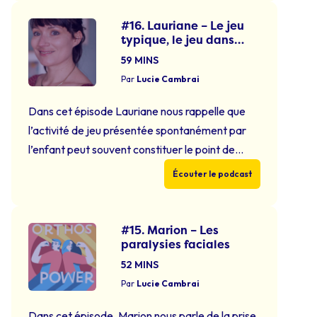
régulier étant l’une des principales conditions
pour l’installation des acquisitions de façon
#16. Lauriane – Le jeu
typique, le jeu dans
pérenne. références citées dans cet épisode: -
l’autisme
formation de Laurence Kuntz -formation …
59 MINS
Continued
Par
Lucie Cambrai
Dans cet épisode Lauriane nous rappelle que
l’activité de jeu présentée spontanément par
l’enfant peut souvent constituer le point de
départ de notre prise en soin. Nous verrons
Écouter le podcast
également que la synergie
parent/orthophoniste est nécessaire pour
permettre la généralisation des apprentissages,
#15. Marion – Les
paralysies faciales
précisément auprès du patient porteur de TSA.
Références bibliographiques citées dans cet
52 MINS
épisode: -“Rééducation …
Continued
Par
Lucie Cambrai
Dans cet épisode, Marion nous parle de la prise