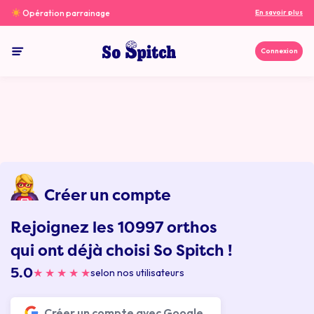
Aller au contenu
Opération parrainage
En savoir plus
Connexion
So spitch
Créer un compte
Rejoignez les 10997 orthos
qui ont déjà choisi So Spitch !
5.0
★
★
★
★
★
selon nos utilisateurs
Créer un compte avec Google